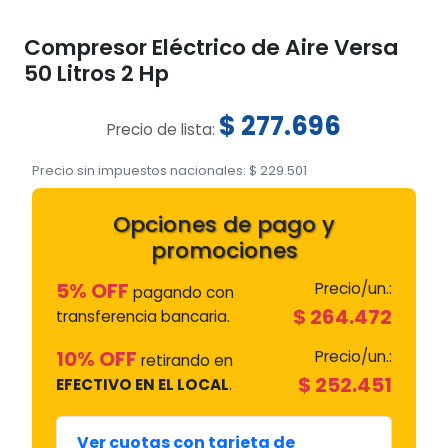
Compresor Eléctrico de Aire Versa
50 Litros 2 Hp
$
277.696
Precio de lista:
Precio sin impuestos nacionales:
$
229.501
Opciones de pago y
promociones
5% OFF
Precio/un.:
pagando con
$
264.472
transferencia bancaria.
10% OFF
Precio/un.:
retirando en
$
252.451
EFECTIVO EN EL LOCAL
.
Ver cuotas con tarjeta de