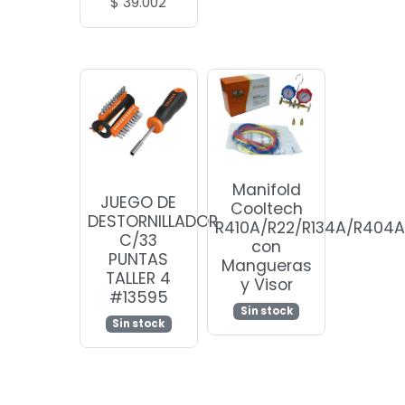
$
39.002
Manifold
JUEGO DE
Cooltech
DESTORNILLADOR
R410A/R22/R134A/R404
C/33
con
PUNTAS
Mangueras
TALLER 4
y Visor
#13595
Sin stock
Sin stock