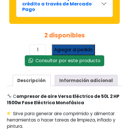
crédito a través de Mercado
Pago
2 disponibles
Compresor
Agregar al pedido
Eléctrico
de
Consultar por este producto
Aire
Versa
50
Descripción
Información adicional
Litros
2
C
ompresor de aire Versa Eléctrico de 50L 2 HP
Hp
1500w Fase Eléctrica Monofásica
cantidad
Sirve para generar aire comprimido y alimentar
herramientas o hacer tareas de limpieza, inflado y
pintura.