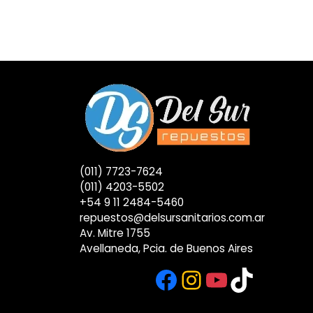
(011) 7723-7624
(011) 4203-5502
+54 9 11 2484-5460
repuestos@delsursanitarios.com.ar
Av. Mitre 1755
Avellaneda, Pcia. de Buenos Aires
Facebook
Instagram
YouTub
TikTok