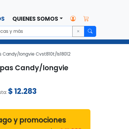
OS
QUIENES SOMOS
 Candy/longvie Cvst810t/ls18012
opas Candy/longvie
$
12.283
ista:
ago y promociones