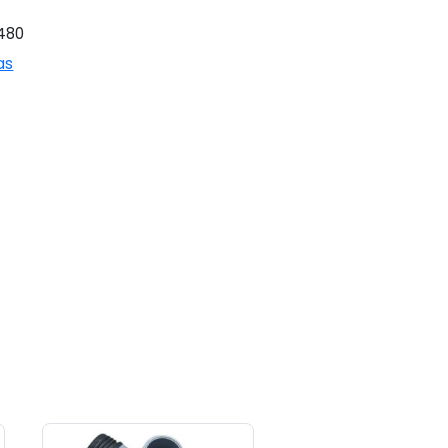
480
as