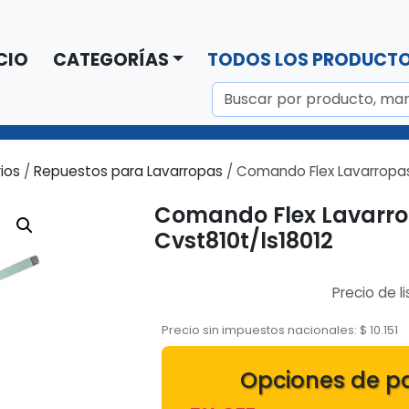
CIO
CATEGORÍAS
TODOS LOS PRODUCT
ios
/
Repuestos para Lavarropas
/ Comando Flex Lavarropas
Comando Flex Lavarr
Cvst810t/ls18012
Precio de l
Precio sin impuestos nacionales:
$
10.151
Opciones de p