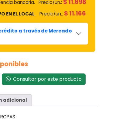
$
11.698
encia bancaria.
Precio/un.:
$
11.166
VO EN EL LOCAL
.
Precio/un.:
 crédito a través de Mercado
sponibles
Consultar por este producto
n adicional
RROPAS