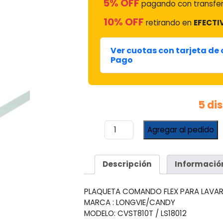
5% OFF
pagando con transfer
10% OFF
retirando en
EFECTI
Ver cuotas con tarjeta de
Pago
5 di
Comando
Agregar al pedido
Flex
Lavarropas
Candy/longvie
Descripción
Informació
Cvst810t/ls18012
cantidad
PLAQUETA COMANDO FLEX PARA LAVA
MARCA : LONGVIE/CANDY
MODELO: CVST810T / LS18012