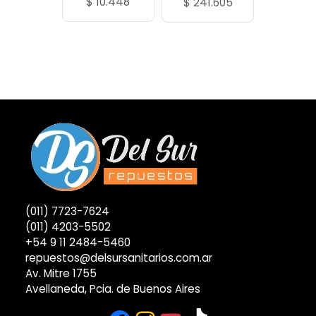
$
10.448
$
241.605
(011) 7723-7624
(011) 4203-5502
+54 9 11 2484-5460
repuestos@delsursanitarios.com.ar
Av. Mitre 1755
Avellaneda, Pcia. de Buenos Aires