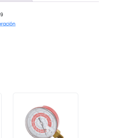
49
eración