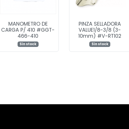
MANOMETRO DE
PINZA SELLADORA
CARGA P/ 410 #GGT-
VALUE1/8-3/8 (3-
466-410
10mm) #V-RT102
Sin stock
Sin stock