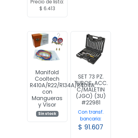
Precio de lista:
$
6.413
Manifold
SET 73 PZ.
Cooltech
TUBOS, ACC.
R410A/R22/R134A/R404A
C/MALETIN
con
(JGO) (3U)
Mangueras
#22981
y Visor
Con transf.
Sin stock
bancaria:
$
91.607