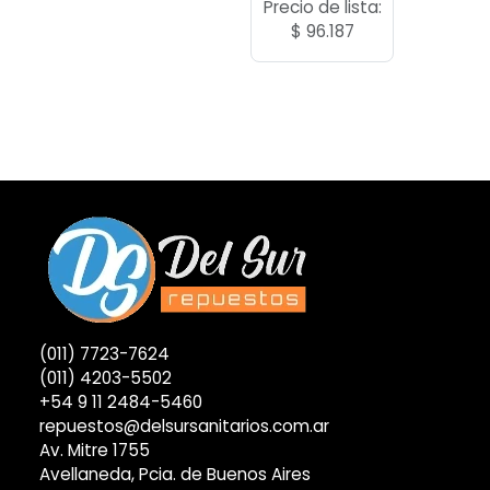
Precio de lista:
$
96.187
(011) 7723-7624
(011) 4203-5502
+54 9 11 2484-5460
repuestos@delsursanitarios.com.ar
Av. Mitre 1755
Avellaneda, Pcia. de Buenos Aires