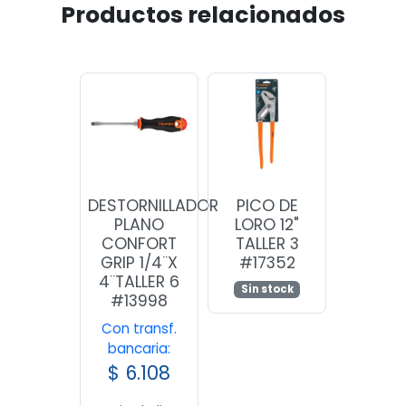
Productos relacionados
DESTORNILLADOR
PICO DE
PLANO
LORO 12"
CONFORT
TALLER 3
GRIP 1/4¨X
#17352
4¨TALLER 6
Sin stock
#13998
Con transf.
bancaria:
$
6.108