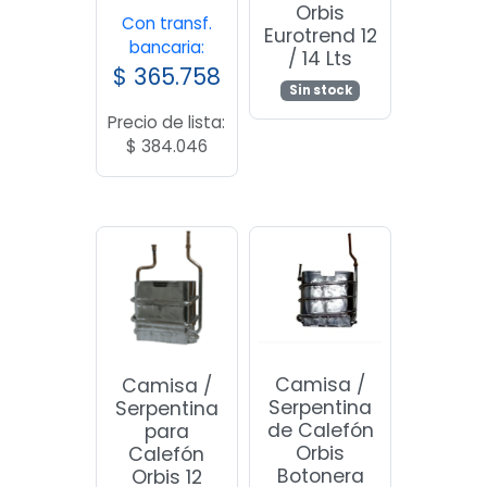
Orbis
Con transf.
Eurotrend 12
bancaria:
/ 14 Lts
$
365.758
Sin stock
Precio de lista:
$
384.046
Camisa /
Camisa /
Serpentina
Serpentina
de Calefón
para
Orbis
Calefón
Botonera
Orbis 12