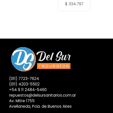
$
334.797
(011) 7723-7624
(011) 4203-5502
+54 9 11 2484-5460
repuestos@delsursanitarios.com.ar
Av. Mitre 1755
Avellaneda, Pcia. de Buenos Aires