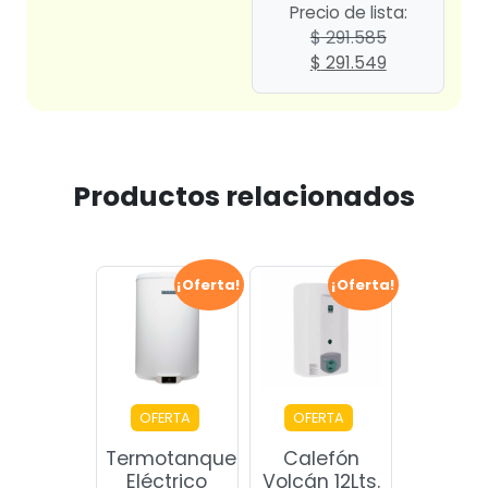
Precio de lista:
$
291.585
El
El
$
291.549
precio
precio
original
actual
era:
es:
$ 291.585.
$ 291.549.
Productos relacionados
¡Oferta!
¡Oferta!
OFERTA
OFERTA
Termotanque
Calefón
Eléctrico
Volcán 12Lts.