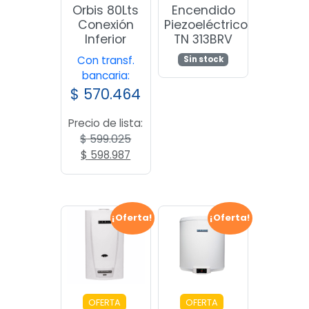
Orbis 80Lts
Encendido
Conexión
Piezoeléctrico
Inferior
TN 313BRV
Con transf.
Sin stock
bancaria:
$
570.464
Precio de lista:
$
599.025
El
El
$
598.987
precio
precio
original
actual
era:
es:
$ 599.025.
$ 598.987.
¡Oferta!
¡Oferta!
OFERTA
OFERTA