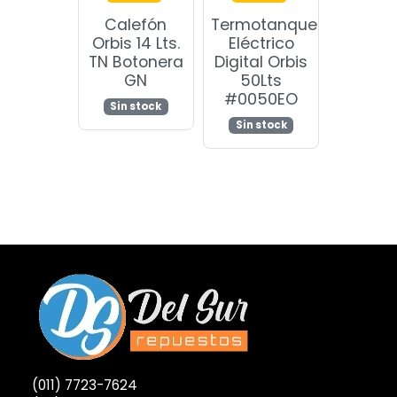
Calefón
Termotanque
Orbis 14 Lts.
Eléctrico
TN Botonera
Digital Orbis
GN
50Lts
#0050EO
Sin stock
Sin stock
(011) 7723-7624