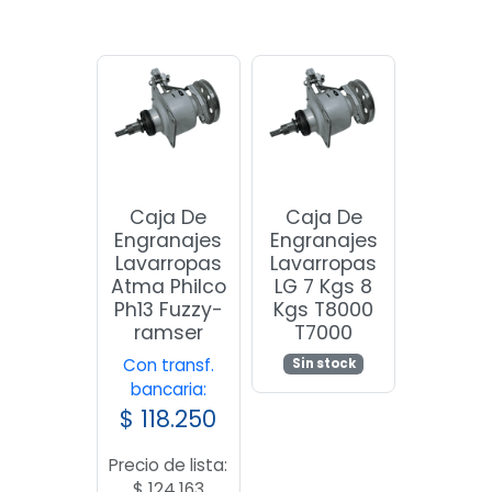
Caja De
Caja De
Engranajes
Engranajes
Lavarropas
Lavarropas
Atma Philco
LG 7 Kgs 8
Ph13 Fuzzy-
Kgs T8000
ramser
T7000
Con transf.
Sin stock
bancaria:
$
118.250
Precio de lista:
$
124.163