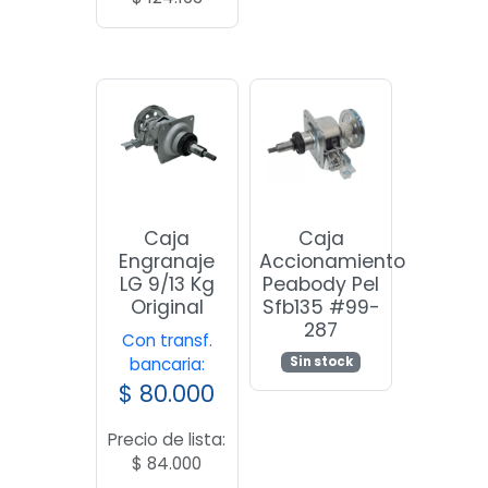
Caja
Caja
Engranaje
Accionamiento
LG 9/13 Kg
Peabody Pel
Original
Sfb135 #99-
287
Con transf.
Sin stock
bancaria:
$
80.000
Precio de lista:
$
84.000