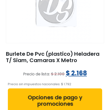
Burlete De Pvc (plastico) Heladera
T/ Siam, Camaras X Metro
El
El
$
2.168
$
2.100
Precio de lista:
precio
precio
Precio sin impuestos nacionales:
$
1.792
original
actual
Opciones de pago y
era:
es:
promociones