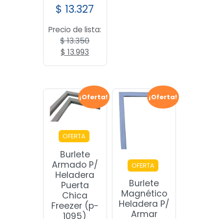
$
13.327
Precio de lista:
$
13.350
El
El
$
13.993
precio
precio
original
actual
era:
es:
$ 13.350.
$ 13.993.
¡Oferta!
¡Oferta!
OFERTA
Burlete
Armado P/
OFERTA
Heladera
Burlete
Puerta
Magnético
Chica
Heladera P/
Freezer (p-
Armar
1095)