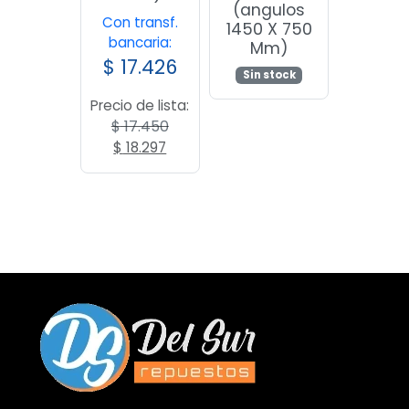
(angulos
Con transf.
1450 X 750
bancaria:
Mm)
$
17.426
Sin stock
Precio de lista:
$
17.450
El
El
$
18.297
precio
precio
original
actual
era:
es:
$ 17.450.
$ 18.297.