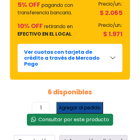
$ 2.100.
$ 2.168.
5% OFF
Precio/un.:
pagando con
$
2.065
transferencia bancaria.
10% OFF
Precio/un.:
retirando en
$
1.971
EFECTIVO EN EL LOCAL
.
Ver cuotas con tarjeta de
crédito a través de Mercado
Pago
6 disponibles
Burlete
Agregar al pedido
De
Pvc
Consultar por este producto
(plastico)
Heladera
T/