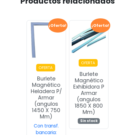
Productos relacionados
¡Oferta!
¡Oferta!
OFERTA
OFERTA
Burlete
Burlete
Magnético
Magnético
Exhibidora P
Heladera P/
Armar
Armar
(angulos
(angulos
1850 X 800
1450 X 750
Mm)
Mm)
Sin stock
Con transf.
bancaria: