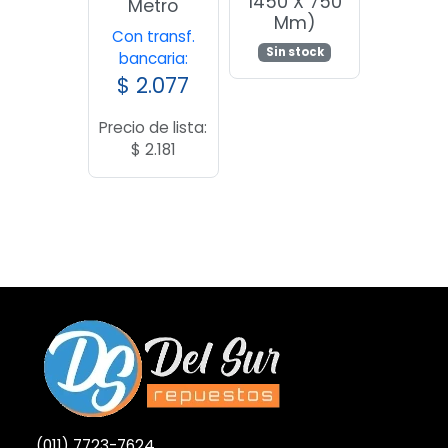
1450 X 750
Metro
Mm)
Con transf.
Sin stock
bancaria:
$
2.077
Precio de lista:
$
2.181
(011) 7723-7624