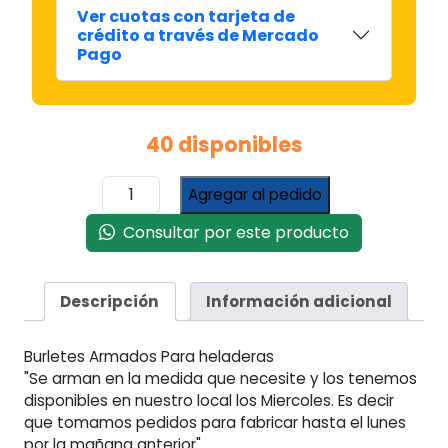
Ver cuotas con tarjeta de
crédito a través de Mercado
Pago
40 disponibles
Burlete
Agregar al pedido
Armado
P/
Consultar por este producto
Heladera
Puerta
Chica
Descripción
Información adicional
Freezer
(p-
Burletes Armados Para heladeras
1095)
"Se arman en la medida que necesite y los tenemos
cantidad
disponibles en nuestro local los Miercoles. Es decir
que tomamos pedidos para fabricar hasta el lunes
por la mañana anterior"