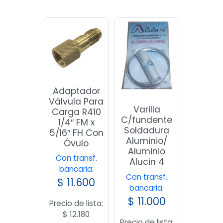
Adaptador
Válvula Para
Varilla
Carga R410
C/fundente
1/4″ FM x
Soldadura
5/16″ FH Con
Aluminio/
Óvulo
Aluminio
Con transf.
Alucin 4
bancaria:
Con transf.
$
11.600
bancaria:
$
11.000
Precio de lista:
$
12.180
Precio de lista: