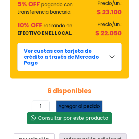
5% OFF
Precio/un.:
pagando con
$
23.100
transferencia bancaria.
10% OFF
Precio/un.:
retirando en
$
22.050
EFECTIVO EN EL LOCAL
.
Ver cuotas con tarjeta de
crédito a través de Mercado
Pago
6 disponibles
Anodo
Agregar al pedido
Magnesio
1300
Consultar por este producto
Mm
Para
Termotanque