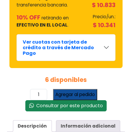
$
10.833
transferencia bancaria.
10% OFF
Precio/un.:
retirando en
$
10.341
EFECTIVO EN EL LOCAL
.
Ver cuotas con tarjeta de
crédito a través de Mercado
Pago
6 disponibles
Anodo
Agregar al pedido
Magnesio
Termotanque
Consultar por este producto
500
Mm
cantidad
Descripción
Información adicional