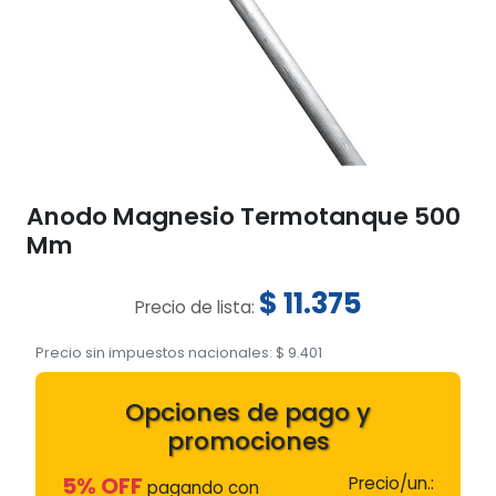
Anodo Magnesio Termotanque 500
Mm
$
11.375
Precio de lista:
Precio sin impuestos nacionales:
$
9.401
Opciones de pago y
promociones
5% OFF
Precio/un.:
pagando con