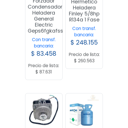
Forzador
Hermetico
Condensador
Heladera
Heladera
Finley 5/8hp
General
R134a 1 Fase
Electric
Con transf.
Geps6fgkafss
bancaria:
Con transf.
$
248.155
bancaria:
$
83.458
Precio de lista:
$
260.563
Precio de lista:
$
87.631