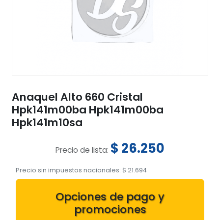
Anaquel Alto 660 Cristal
Hpk141m00ba Hpk141m00ba
Hpk141m10sa
$
26.250
Precio de lista:
Precio sin impuestos nacionales:
$
21.694
Opciones de pago y
promociones