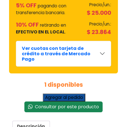
5% OFF
Precio/un.:
pagando con
$
25.000
transferencia bancaria.
10% OFF
Precio/un.:
retirando en
$
23.864
EFECTIVO EN EL LOCAL
.
Ver cuotas con tarjeta de
crédito a través de Mercado
Pago
1 disponibles
Anaquel
Agregar al pedido
Alto
Consultar por este producto
660
Cristal
Hpk141m00ba
Descripción