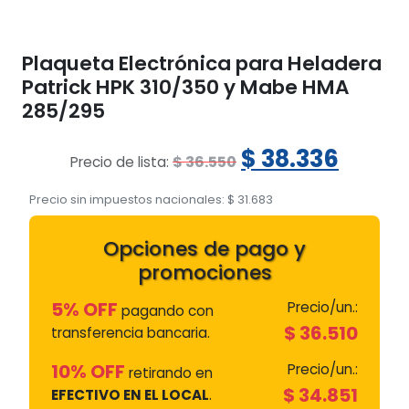
Plaqueta Electrónica para Heladera
Patrick HPK 310/350 y Mabe HMA
285/295
El
El
$
38.336
$
36.550
Precio de lista:
precio
preci
Precio sin impuestos nacionales:
$
31.683
original
actua
Opciones de pago y
era:
es:
promociones
$ 36.550.
$ 38.3
5% OFF
Precio/un.:
pagando con
$
36.510
transferencia bancaria.
10% OFF
Precio/un.:
retirando en
$
34.851
EFECTIVO EN EL LOCAL
.