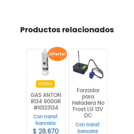
Productos relacionados
¡Oferta!
OFERTA
Forzador
GAS ANTON
para
R134 900GR
Heladera No
#10123134
Frost LG 13V
DC
Con transf.
bancaria:
Con transf.
$
28.670
bancaria: