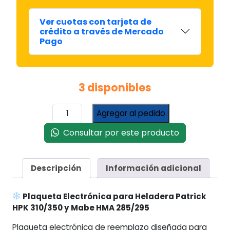
Ver cuotas con tarjeta de
crédito a través de Mercado
Pago
3 disponibles
Plaqueta
Agregar al pedido
Electrónica
para
Consultar por este producto
Heladera
Patrick
HPK
Descripción
Información adicional
310/350
y
Plaqueta Electrónica para Heladera Patrick
Mabe
HPK 310/350 y Mabe HMA 285/295
HMA
285/295
Plaqueta electrónica de reemplazo diseñada para