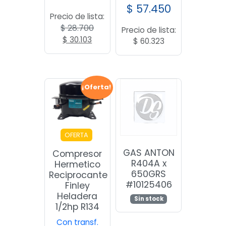
$
57.450
Precio de lista:
$
28.700
Precio de lista:
El
El
$
30.103
$
60.323
precio
precio
original
actual
era:
es:
$ 28.700.
$ 30.103.
¡Oferta!
OFERTA
GAS ANTON
Compresor
R404A x
Hermetico
650GRS
Reciprocante
#10125406
Finley
Heladera
Sin stock
1/2hp R134
Con transf.