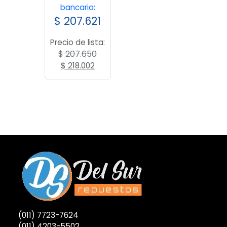
bancaria:
$
207.621
Precio de lista:
$
207.650
El
El
$
218.002
precio
precio
original
actual
era:
es:
$ 207.650.
$ 218.002.
(011) 7723-7624
(011) 4203-5502