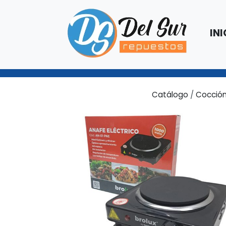
INI
Catálogo
/
Cocció