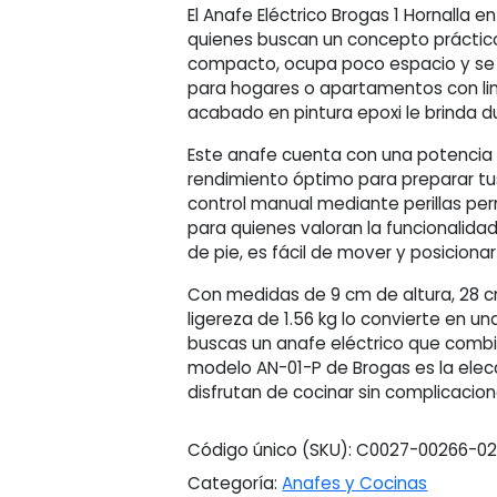
El Anafe Eléctrico Brogas 1 Hornalla en
quienes buscan un concepto práctico 
compacto, ocupa poco espacio y se 
para hogares o apartamentos con li
acabado en pintura epoxi le brinda du
Este anafe cuenta con una potencia 
rendimiento óptimo para preparar tu
control manual mediante perillas perm
para quienes valoran la funcionalidad
de pie, es fácil de mover y posiciona
Con medidas de 9 cm de altura, 28 c
ligereza de 1.56 kg lo convierte en un
buscas un anafe eléctrico que combine
modelo AN-01-P de Brogas es la elec
disfrutan de cocinar sin complicacio
Código único (SKU):
C0027-00266-02
Categoría:
Anafes y Cocinas