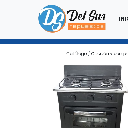
INI
Catálogo
/
Cocción y camp