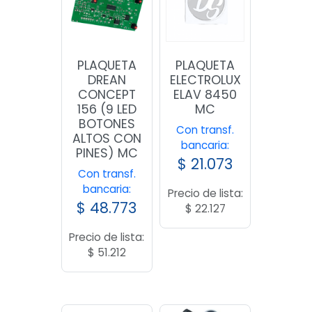
PLAQUETA
PLAQUETA
DREAN
ELECTROLUX
CONCEPT
ELAV 8450
156 (9 LED
MC
BOTONES
Con transf.
ALTOS CON
bancaria:
PINES) MC
$
21.073
Con transf.
bancaria:
Precio de lista:
$
48.773
$
22.127
Precio de lista:
$
51.212