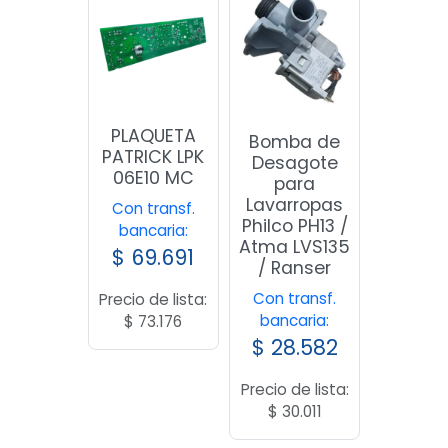
PLAQUETA
Bomba de
PATRICK LPK
Desagote
06E10 MC
para
Lavarropas
Con transf.
Philco PH13 /
bancaria:
Atma LVS135
$
69.691
/ Ranser
Con transf.
Precio de lista:
bancaria:
$
73.176
$
28.582
Precio de lista:
$
30.011