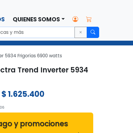
OS
QUIENES SOMOS
er 5934 Frigorías 6900 watts
ctra Trend Inverter 5934
$
1.625.400
:
306
ago y promociones