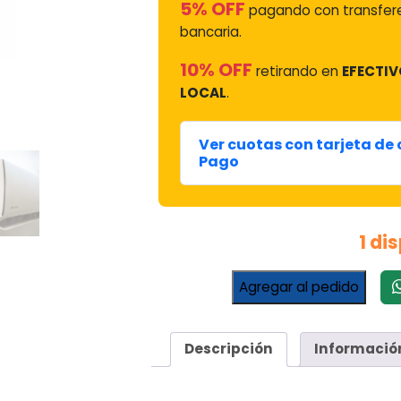
5% OFF
pagando con transfer
bancaria.
10% OFF
retirando en
EFECTIV
LOCAL
.
Ver cuotas con tarjeta de
Pago
1 di
Aire
Agregar al pedido
Acondicionado
Electra
Trend
Descripción
Informació
Inverter
5934
Frigorías