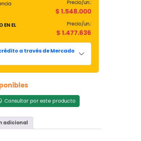
Precio/un.:
encia
$
1.548.000
Precio/un.:
O EN EL
$
1.477.636
 crédito a través de Mercado
sponibles
Consultar por este producto
n adicional