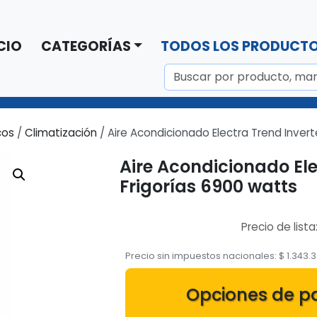
CIO
CATEGORÍAS
TODOS LOS PRODUCT
cos
/
Climatización
/ Aire Acondicionado Electra Trend Invert
Aire Acondicionado Ele
Frigorías 6900 watts
Precio de lista
Precio sin impuestos nacionales:
$
1.343.
Opciones de p