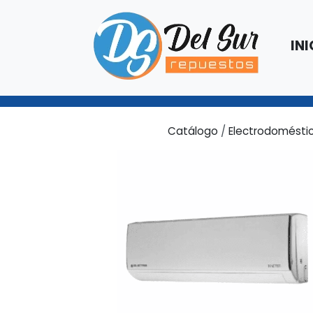
INI
Catálogo
/
Electrodomésti