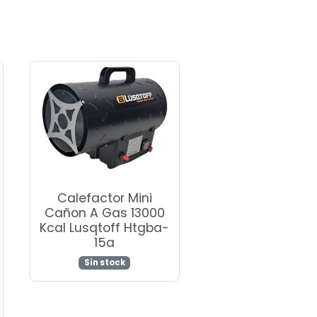
Calefactor Mini
Cañon A Gas 13000
Kcal Lusqtoff Htgba-
15a
Sin stock