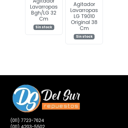
Agitador
Agitador
Lavarropas
Lavarropas
Bgh/LG 32
LG T9010
Cm
Original 38
Cm
Sin stock
Sin stock
(011) 7723-7624
(011) 4203-5502