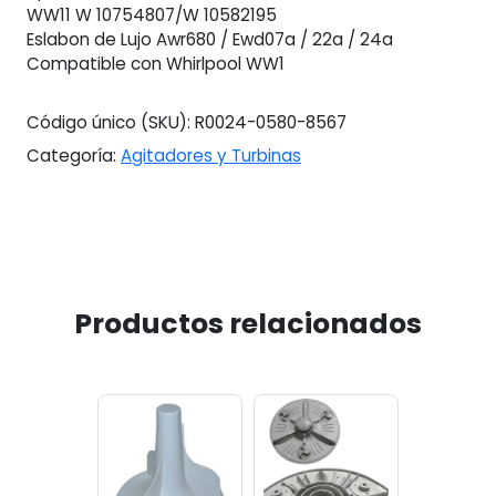
WW11 W 10754807/W 10582195
Eslabon de Lujo Awr680 / Ewd07a / 22a / 24a
Compatible con Whirlpool WW1
Código único (SKU):
R0024-0580-8567
Categoría:
Agitadores y Turbinas
Productos relacionados