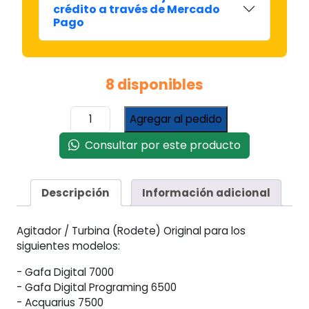
crédito a través de Mercado
Pago
8 disponibles
Turbina
Agregar al pedido
Agitador
Lavarropas
Consultar por este producto
Gafa
/
Electrolux
Descripción
Información adicional
cantidad
Agitador / Turbina (Rodete) Original para los
siguientes modelos:
- Gafa Digital 7000
- Gafa Digital Programing 6500
- Acquarius 7500