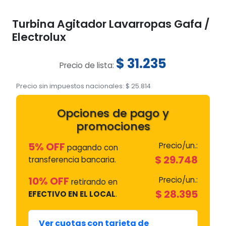
Turbina Agitador Lavarropas Gafa /
Electrolux
$
31.235
Precio de lista:
Precio sin impuestos nacionales:
$
25.814
Opciones de pago y
promociones
5% OFF
Precio/un.:
pagando con
$
29.748
transferencia bancaria.
10% OFF
Precio/un.:
retirando en
$
28.395
EFECTIVO EN EL LOCAL
.
Ver cuotas con tarjeta de