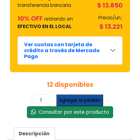
$
13.850
transferencia bancaria.
10% OFF
Precio/un.:
retirando en
$
13.221
EFECTIVO EN EL LOCAL
.
Ver cuotas con tarjeta de
crédito a través de Mercado
Pago
12 disponibles
Aceite
Agregar al pedido
Refrioil
R-
Consultar por este producto
12
/
R-
Descripción
22