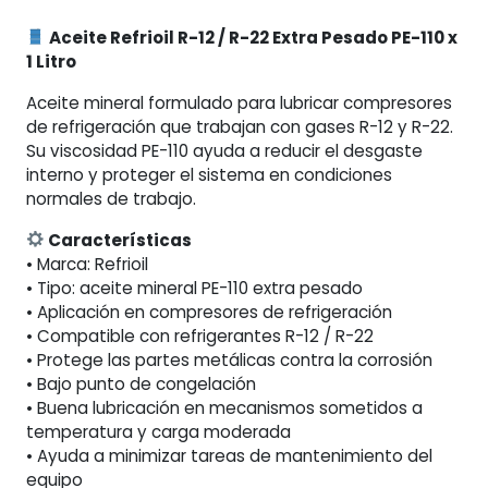
Extra
Aceite Refrioil R-12 / R-22 Extra Pesado PE-110 x
Pesado
1 Litro
PE-
110
Aceite mineral formulado para lubricar compresores
x
de refrigeración que trabajan con gases R-12 y R-22.
1
Su viscosidad PE-110 ayuda a reducir el desgaste
Litro
interno y proteger el sistema en condiciones
cantidad
normales de trabajo.
Características
• Marca: Refrioil
• Tipo: aceite mineral PE-110 extra pesado
• Aplicación en compresores de refrigeración
• Compatible con refrigerantes R-12 / R-22
• Protege las partes metálicas contra la corrosión
• Bajo punto de congelación
• Buena lubricación en mecanismos sometidos a
temperatura y carga moderada
• Ayuda a minimizar tareas de mantenimiento del
equipo