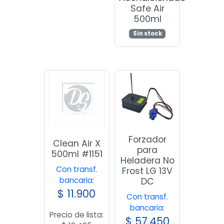
Safe Air
500ml
Sin stock
Forzador
Clean Air X
para
500ml #1151
Heladera No
Con transf.
Frost LG 13V
bancaria:
DC
$
11.900
Con transf.
bancaria:
Precio de lista:
$
57.450