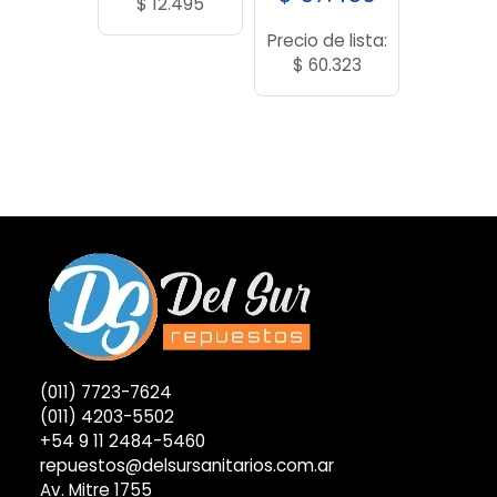
$
12.495
Precio de lista:
$
60.323
(011) 7723-7624
(011) 4203-5502
+54 9 11 2484-5460
repuestos@delsursanitarios.com.ar
Av. Mitre 1755