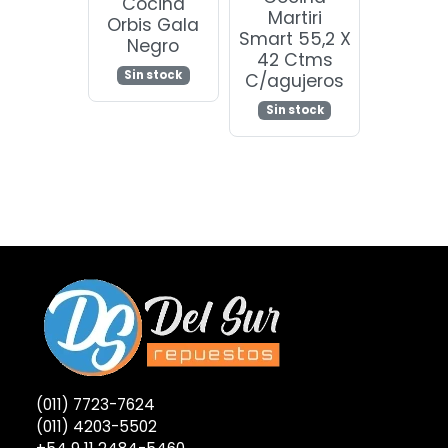
Cocina
Martiri
Orbis Gala
Smart 55,2 X
Negro
42 Ctms
Sin stock
C/agujeros
Sin stock
(011) 7723-7624
(011) 4203-5502