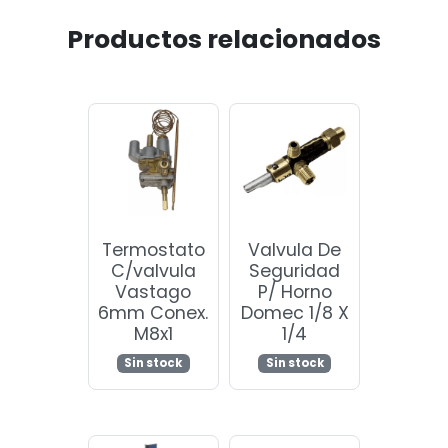
Productos relacionados
Termostato
Valvula De
C/valvula
Seguridad
Vastago
P/ Horno
6mm Conex.
Domec 1/8 X
M8x1
1/4
Sin stock
Sin stock