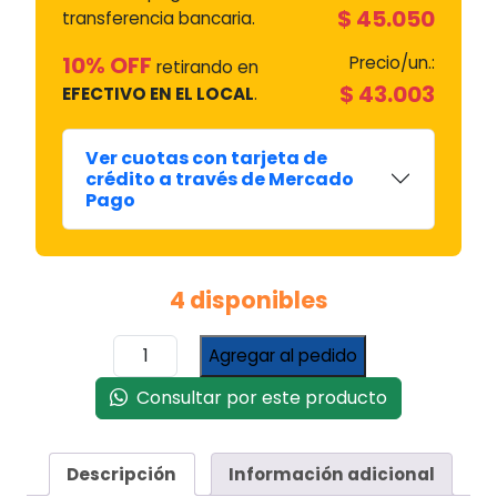
$
45.050
transferencia bancaria.
10% OFF
Precio/un.:
retirando en
$
43.003
EFECTIVO EN EL LOCAL
.
Ver cuotas con tarjeta de
crédito a través de Mercado
Pago
4 disponibles
Vidrio
Agregar al pedido
Puerta
De
Consultar por este producto
Horno
Cocina
Orbis
Descripción
Información adicional
Linea