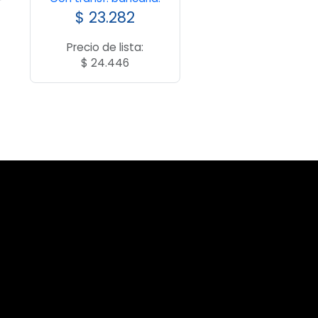
$
23.282
Precio de lista:
$
24.446