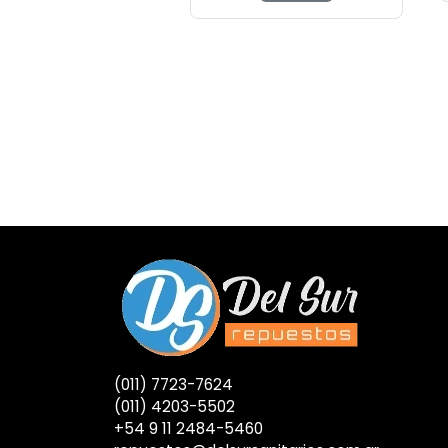
(011) 7723-7624
(011) 4203-5502
+54 9 11 2484-5460