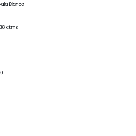
Gala Blanco
 38 ctms
90