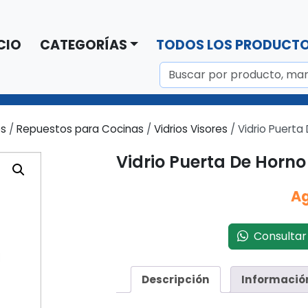
CIO
CATEGORÍAS
TODOS LOS PRODUCT
os
/
Repuestos para Cocinas
/
Vidrios Visores
/ Vidrio Puerta
Vidrio Puerta De Horn
A
Consultar 
Descripción
Informació