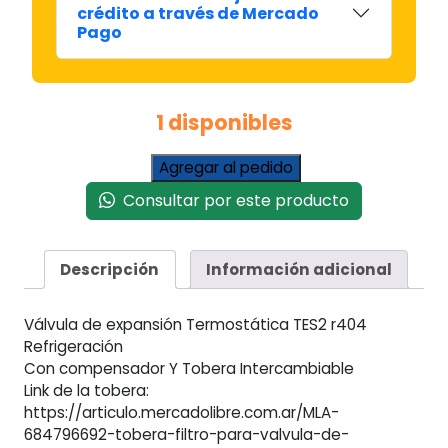
crédito a través de Mercado
Pago
1 disponibles
Válvula
Agregar al pedido
Expansión
Consultar por este producto
Termostatica
Bronce
Con
Descripción
Información adicional
Compensador
Tes2
cantidad
Válvula de expansión Termostática TES2 r404
Refrigeración
Con compensador Y Tobera Intercambiable
Link de la tobera:
https://articulo.mercadolibre.com.ar/MLA-
684796692-tobera-filtro-para-valvula-de-