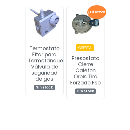
¡Oferta!
Termostato
OFERTA
Eitar para
Presostato
Termotanque
Cierre
Válvula de
Calefon
seguridad
Orbis Tiro
de gas
Forzado Fso
Sin stock
Sin stock