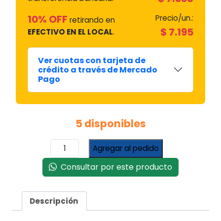
10% OFF
Precio/un.:
retirando en
$
7.195
EFECTIVO EN EL LOCAL
.
Ver cuotas con tarjeta de
crédito a través de Mercado
Pago
5 disponibles
Unidad
Agregar al pedido
Magnetica
Um11
Consultar por este producto
L-
o-
d
Descripción
Faston
Ench