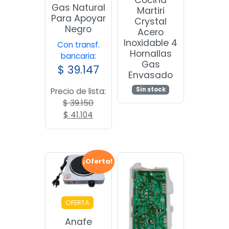
Gas Natural
Martiri
Para Apoyar
Crystal
Negro
Acero
Inoxidable 4
Con transf.
Hornallas
bancaria:
Gas
$
39.147
Envasado
Sin stock
Precio de lista:
$
39.150
El
El
$
41.104
precio
precio
original
actual
era:
es:
$ 39.150.
$ 41.104.
¡Oferta!
OFERTA
Anafe