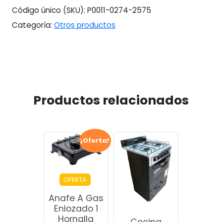
Ficha
Código único (SKU):
P0011-0274-2575
Chata
Categoría:
Otros productos
#11066
cantidad
Productos relacionados
¡Oferta!
OFERTA
Anafe A Gas
Enlozado 1
Hornalla
Cocina