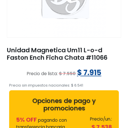
Unidad Magnetica Um11 L-o-d
Faston Ench Ficha Chata #11066
El
El
$
7.915
$
7.550
Precio de lista:
precio
precio
Precio sin impuestos nacionales:
$
6.541
original
actual
Opciones de pago y
era:
es:
promociones
$ 7.550.
$ 7.915.
5% OFF
Precio/un.:
pagando con
$
7.538
transferencia bancaria.