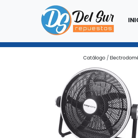
INI
Catálogo
/
Electrodomé