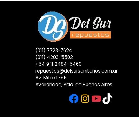
(011) 7723-7624
(011) 4203-5502
+54 9 11 2484-5460
repuestos@delsursanitarios.com.ar
Av. Mitre 1755
Avellaneda, Pcia. de Buenos Aires
Facebook
Instagram
YouTub
TikTok