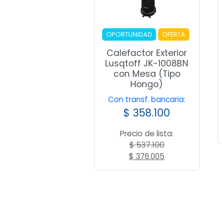
OPORTUNIDAD
OFERTA
Calefactor Exterior
Lusqtoff JK-1008BN
con Mesa (Tipo
Hongo)
Con transf. bancaria:
$
358.100
Precio de lista:
$
537.100
El
El
$
376.005
precio
precio
original
actual
era:
es:
$ 537.100.
$ 376.005.