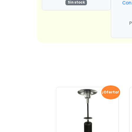
Con 
Sin stock
P
¡Oferta!