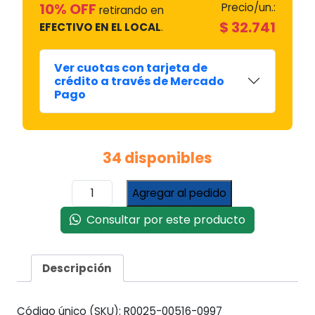
10% OFF
Precio/un.:
retirando en
$
32.741
EFECTIVO EN EL LOCAL
.
Ver cuotas con tarjeta de
crédito a través de Mercado
Pago
34 disponibles
Turbina
Agregar al pedido
Tangencial
180
Consultar por este producto
Mm.
#tur-
1
Descripción
cantidad
Código único (SKU):
R0025-00516-0997