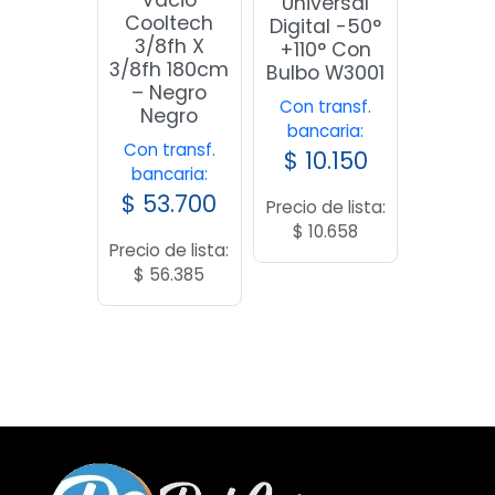
Vacio
Universal
Cooltech
Digital -50°
3/8fh X
+110° Con
3/8fh 180cm
Bulbo W3001
– Negro
Con transf.
Negro
bancaria:
Con transf.
$
10.150
bancaria:
$
53.700
Precio de lista:
$
10.658
Precio de lista:
$
56.385