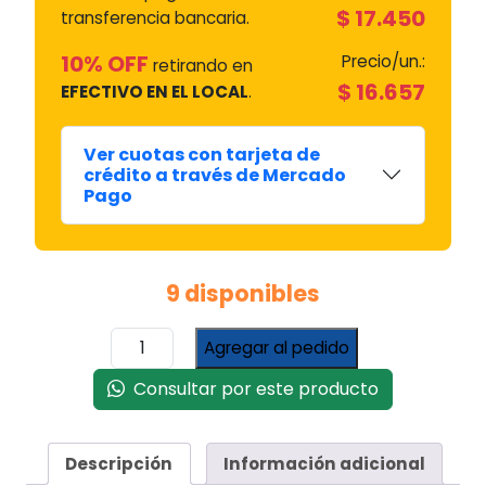
$
17.450
transferencia bancaria.
10% OFF
Precio/un.:
retirando en
$
16.657
EFECTIVO EN EL LOCAL
.
Ver cuotas con tarjeta de
crédito a través de Mercado
Pago
9 disponibles
Turbina
Agregar al pedido
Agitador
Lavarropas
Consultar por este producto
Bgh/LG
34
Cm
Descripción
Información adicional
cantidad