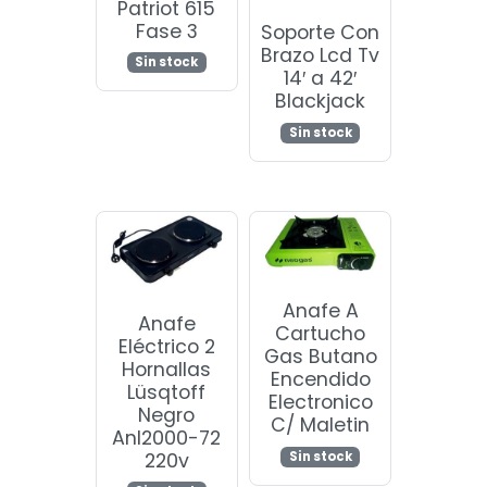
Patriot 615
Fase 3
Soporte Con
Brazo Lcd Tv
Sin stock
14′ a 42′
Blackjack
Sin stock
Anafe A
Anafe
Cartucho
Eléctrico 2
Gas Butano
Hornallas
Encendido
Lüsqtoff
Electronico
Negro
C/ Maletin
Anl2000-72
220v
Sin stock