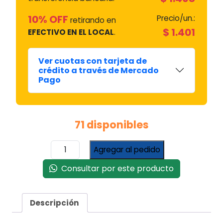
10% OFF
Precio/un.:
retirando en
$
1.401
EFECTIVO EN EL LOCAL
.
Ver cuotas con tarjeta de
crédito a través de Mercado
Pago
71 disponibles
Tuerca
Agregar al pedido
Virola
7/16"
Consultar por este producto
x
24
p/Termostato
Descripción
cantidad