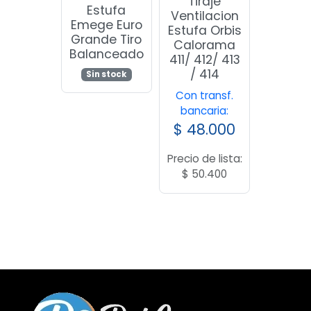
Tiraje
Estufa
Ventilacion
Emege Euro
Estufa Orbis
Grande Tiro
Calorama
Balanceado
411/ 412/ 413
/ 414
Sin stock
Con transf.
bancaria:
$
48.000
Precio de lista:
$
50.400