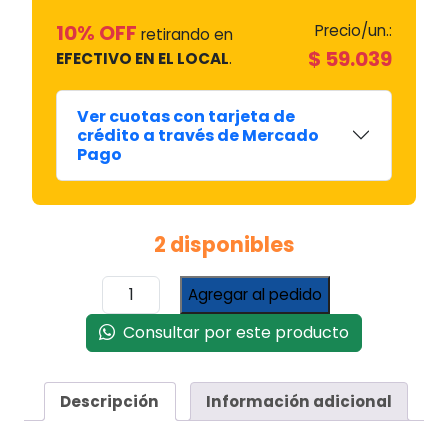
10% OFF
Precio/un.:
retirando en
$
59.039
EFECTIVO EN EL LOCAL
.
Ver cuotas con tarjeta de
crédito a través de Mercado
Pago
2 disponibles
Tiraje
Agregar al pedido
Orbis
Modelo
Consultar por este producto
Mediano
437
cantidad
Descripción
Información adicional