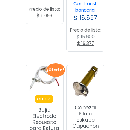
Con transf.
Precio de lista:
bancaria:
$
5.093
$
15.597
Precio de lista:
$
15.600
El
El
$
16.377
precio
precio
original
actual
era:
es:
$ 15.600.
$ 16.377.
¡Oferta!
OFERTA
Cabezal
Bujía
Piloto
Electrodo
Eskabe
Repuesto
Capuchón
para Estufa