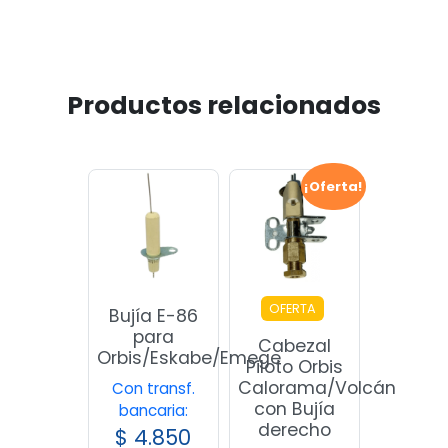
Productos relacionados
¡Oferta!
OFERTA
Bujía E-86
para
Cabezal
Orbis/Eskabe/Emege
Piloto Orbis
Calorama/Volcán
Con transf.
con Bujía
bancaria:
derecho
$
4.850