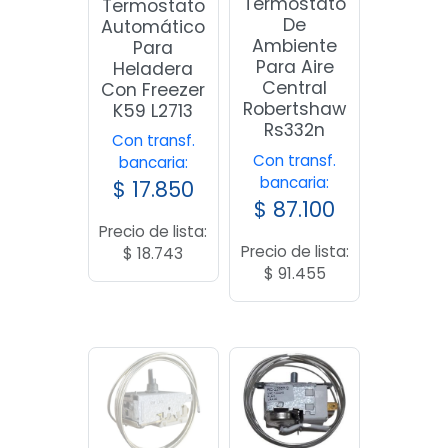
Termostato
Termostato
De
Automático
Ambiente
Para
Para Aire
Heladera
Central
Con Freezer
Robertshaw
K59 L2713
Rs332n
Con transf.
Con transf.
bancaria:
bancaria:
$
17.850
$
87.100
Precio de lista:
Precio de lista:
$
18.743
$
91.455