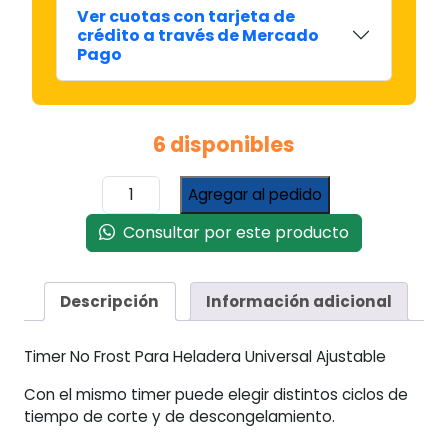
Ver cuotas con tarjeta de
crédito a través de Mercado
Pago
6 disponibles
Timer
Agregar al pedido
Universal
Heladera
Consultar por este producto
No
Frost
Ajustable
Descripción
Información adicional
cantidad
Timer No Frost Para Heladera Universal Ajustable
Con el mismo timer puede elegir distintos ciclos de
tiempo de corte y de descongelamiento.