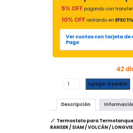
5% OFF
pagando con transfer
10% OFF
retirando en
EFECTI
Ver cuotas con tarjeta de
Pago
42 di
Termostato
Agregar al pedido
para
Termotanque
–
Descripción
Informació
Modelos
Compatibles
Philco
Termostato para Termotanque 
/
RANSER / SIAM / VOLCÁN / LONGVIE