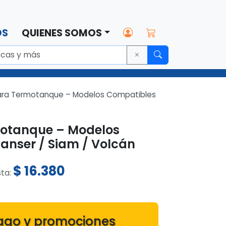
OS
QUIENES SOMOS
ara Termotanque – Modelos Compatibles
motanque – Modelos
Ranser / Siam / Volcán
$
16.380
sta:
ago y promociones