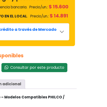
$
15.600
encia bancaria.
Precio/un.:
$
14.891
VO EN EL LOCAL
.
Precio/un.:
 crédito a través de Mercado
sponibles
Consultar por este producto
n adicional
– Modelos Compatibles PHILCO /