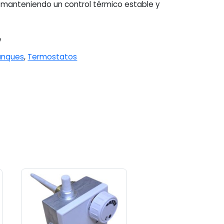
 manteniendo un control térmico estable y
7
anques
,
Termostatos