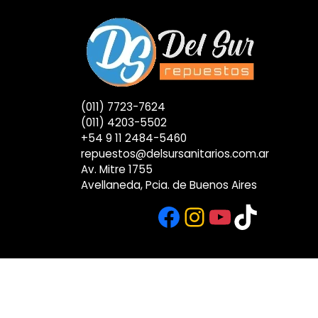
(011) 7723-7624
(011) 4203-5502
+54 9 11 2484-5460
repuestos@delsursanitarios.com.ar
Av. Mitre 1755
Avellaneda, Pcia. de Buenos Aires
Facebook
Instagram
YouTub
TikTok