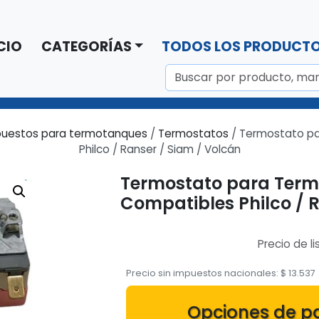
CIO
CATEGORÍAS
TODOS LOS PRODUCT
uestos para termotanques
/
Termostatos
/ Termostato p
Philco / Ranser / Siam / Volcán
Termostato para Ter
Compatibles Philco / 
Precio de li
Precio sin impuestos nacionales:
$
13.537
Opciones de p