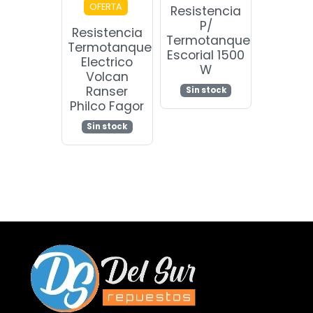
OFERTA
Resistencia
P/
Resistencia
Termotanque
Termotanque
Escorial 1500
Electrico
W
Volcan
Ranser
Sin stock
Philco Fagor
Sin stock