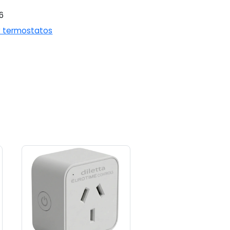
6
y termostatos