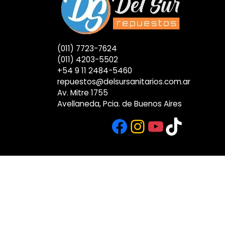
(011) 7723-7624
(011) 4203-5502
+54 9 11 2484-5460
repuestos@delsursanitarios.com.ar
Av. Mitre 1755
Avellaneda, Pcia. de Buenos Aires
Facebook
Instagram
YouTub
TikTok