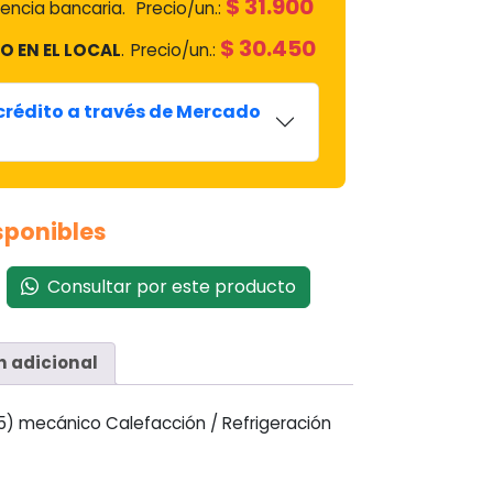
$
31.900
encia bancaria.
Precio/un.:
$
30.450
O EN EL LOCAL
.
Precio/un.:
 crédito a través de Mercado
isponibles
Consultar por este producto
n adicional
) mecánico Calefacción / Refrigeración