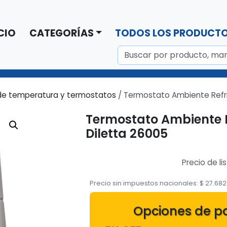
CIO
CATEGORÍAS
TODOS LOS PRODUCT
de temperatura y termostatos
/ Termostato Ambiente Refri
Termostato Ambiente R
Diletta 26005
Precio de li
Precio sin impuestos nacionales:
$
27.682
Opciones de p