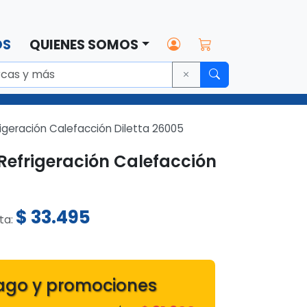
OS
QUIENES SOMOS
geración Calefacción Diletta 26005
efrigeración Calefacción
$
33.495
sta:
ago y promociones