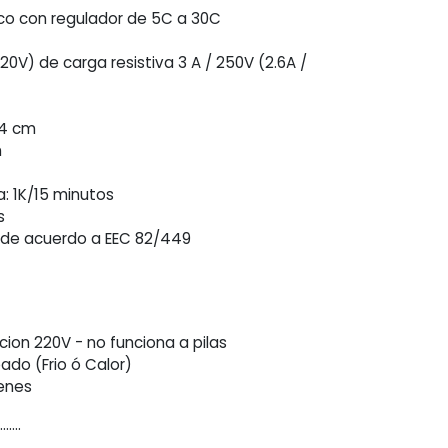
co con regulador de 5C a 30C
20V) de carga resistiva 3 A / 250V (2.6A /
,4 cm
m
: 1K/15 minutos
s
 de acuerdo a EEC 82/449
ion 220V - no funciona a pilas
ado (Frio ó Calor)
genes
........