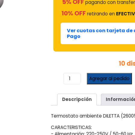
5% OFF
pagando con transfer
10% OFF
retirando en
EFECTIV
Ver cuotas con tarjeta de
Pago
10 d
Termostato
Agregar al pedido
Ambiente
Refrigeración
Calefacción
Descripción
Informació
Diletta
26005
cantidad
Termostato ambiente DILETTA (26005
CARACTERISTICAS:
- Alimentación: 220-250V / 50-60 Hz