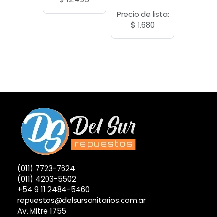
Precio de lista:
$
1.680
(011) 7723-7624
(011) 4203-5502
+54 9 11 2484-5460
repuestos@delsursanitarios.com.ar
Av. Mitre 1755