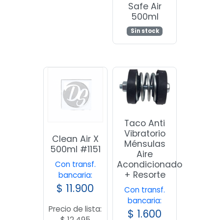
Safe Air
500ml
Sin stock
Taco Anti
Vibratorio
Clean Air X
Ménsulas
500ml #1151
Aire
Acondicionado
Con transf.
+ Resorte
bancaria:
$
11.900
Con transf.
bancaria:
Precio de lista:
$
1.600
$
12.495