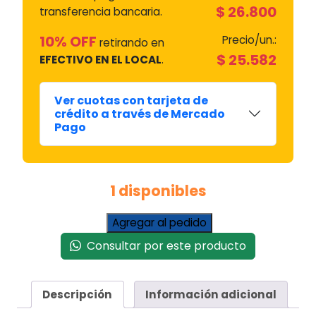
$
26.800
transferencia bancaria.
10% OFF
Precio/un.:
retirando en
$
25.582
EFECTIVO EN EL LOCAL
.
Ver cuotas con tarjeta de
crédito a través de Mercado
Pago
1 disponibles
Termostato
Agregar al pedido
Ambiente
Consultar por este producto
Refrigeración
Calefacción
Diletta
Descripción
Información adicional
26005
cantidad