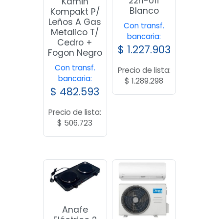
22h-01f
Kamin
Blanco
Kompakt P/
Leños A Gas
Con transf.
Metalico T/
bancaria:
Cedro +
$
1.227.903
Fogon Negro
Con transf.
Precio de lista:
bancaria:
$
1.289.298
$
482.593
Precio de lista:
$
506.723
Anafe