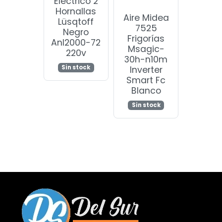
Eléctrico 2
Hornallas
Aire Midea
Lüsqtoff
7525
Negro
Frigorías
Anl2000-72
Msagic-
220v
30h-n10m
Sin stock
Inverter
Smart Fc
Blanco
Sin stock