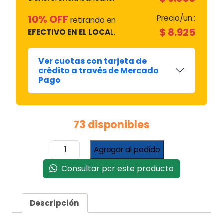
10% OFF
Precio/un.:
retirando en
$
8.925
EFECTIVO EN EL LOCAL
.
Ver cuotas con tarjeta de
crédito a través de Mercado
Pago
73 disponibles
Termocupla
Agregar al pedido
Orbis
Moderna
Consultar por este producto
300
Mm
#7552
Descripción
cantidad