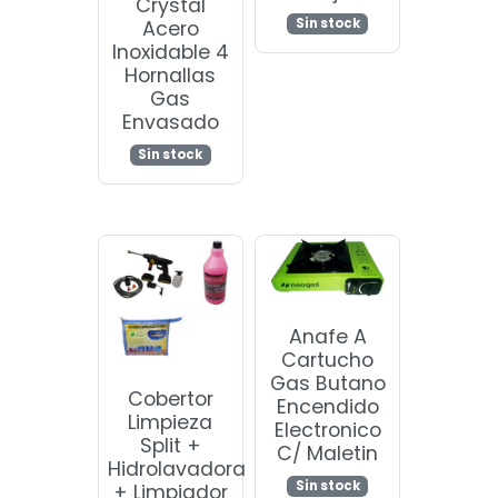
Crystal
Sin stock
Acero
Inoxidable 4
Hornallas
Gas
Envasado
Sin stock
Anafe A
Cartucho
Gas Butano
Cobertor
Encendido
Limpieza
Electronico
Split +
C/ Maletin
Hidrolavadora
Sin stock
+ Limpiador