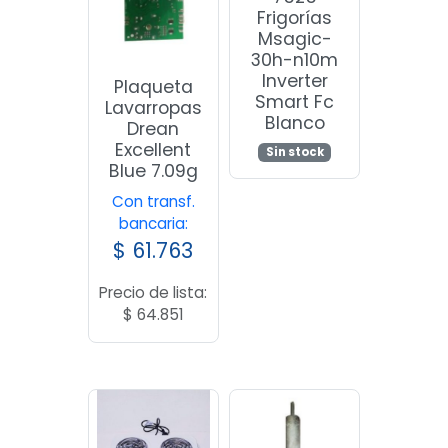
Frigorías
Msagic-
30h-n10m
Inverter
Plaqueta
Smart Fc
Lavarropas
Blanco
Drean
Excellent
Sin stock
Blue 7.09g
Con transf.
bancaria:
$
61.763
Precio de lista:
$
64.851