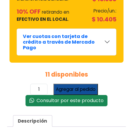
10% OFF
Precio/un.:
retirando en
$
10.405
EFECTIVO EN EL LOCAL
.
Ver cuotas con tarjeta de
crédito a través de Mercado
Pago
11 disponibles
Termocupla
Agregar al pedido
400
Mm
Consultar por este producto
Pta.
Lisa
Tca.
Descripción
8
X