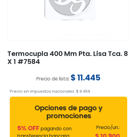
Termocupla 400 Mm Pta. Lisa Tca. 8
X 1 #7584
$
11.445
Precio de lista:
Precio sin impuestos nacionales:
$
9.459
Opciones de pago y
promociones
5% OFF
Precio/un.:
pagando con
$
10.900
transferencia bancaria.