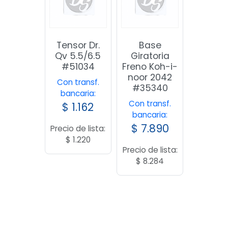
Tensor Dr.
Base
Qv 5.5/6.5
Giratoria
#51034
Freno Koh-i-
noor 2042
Con transf.
#35340
bancaria:
Con transf.
$
1.162
bancaria:
$
7.890
Precio de lista:
$
1.220
Precio de lista:
$
8.284