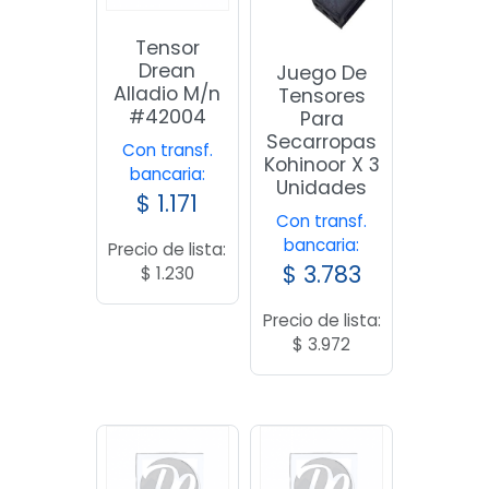
Tensor
Drean
Juego De
Alladio M/n
Tensores
#42004
Para
Secarropas
Con transf.
Kohinoor X 3
bancaria:
Unidades
$
1.171
Con transf.
bancaria:
Precio de lista:
$
3.783
$
1.230
Precio de lista:
$
3.972