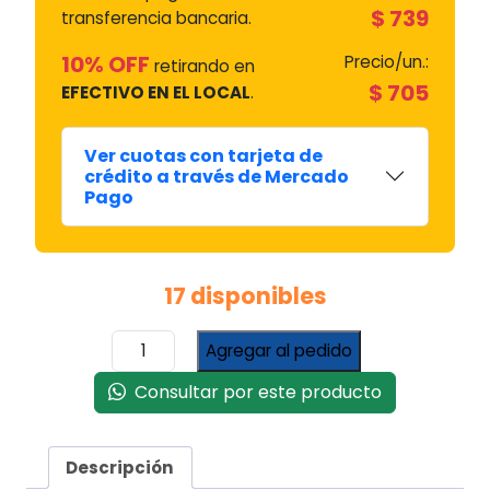
$
739
transferencia bancaria.
10% OFF
Precio/un.:
retirando en
$
705
EFECTIVO EN EL LOCAL
.
Ver cuotas con tarjeta de
crédito a través de Mercado
Pago
17 disponibles
Taco
Agregar al pedido
Tensor
de
Consultar por este producto
Goma
para
Secarropas
Descripción
Señorial/Silxa