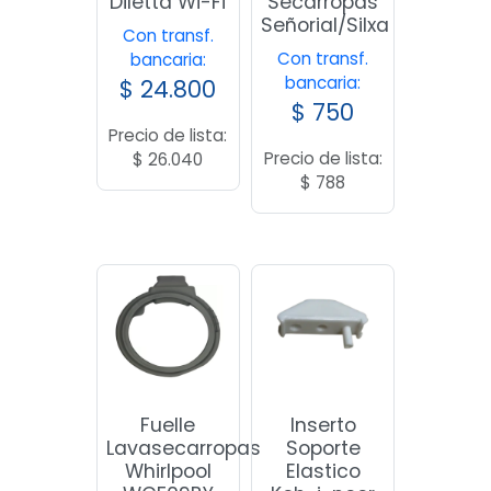
Diletta Wi-Fi
Secarropas
Señorial/Silxa
Con transf.
Con transf.
bancaria:
bancaria:
$
24.800
$
750
Precio de lista:
Precio de lista:
$
26.040
$
788
Fuelle
Inserto
Lavasecarropas
Soporte
Whirlpool
Elastico