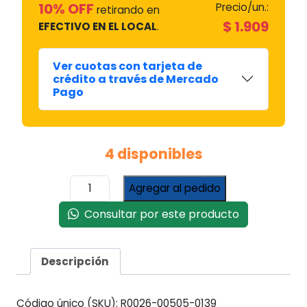
10% OFF
Precio/un.:
retirando en
$
1.909
EFECTIVO EN EL LOCAL
.
Ver cuotas con tarjeta de
crédito a través de Mercado
Pago
4 disponibles
Tensor
Agregar al pedido
Koh-
i-
Consultar por este producto
noor
Blando
#35010
Descripción
cantidad
Código único (SKU):
R0026-00505-0139