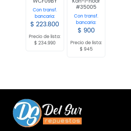
WCF09BY
Koh-i-noor
#35005
Con transf.
Con transf.
bancaria:
bancaria:
$
223.800
$
900
Precio de lista:
Precio de lista:
$
234.990
$
945