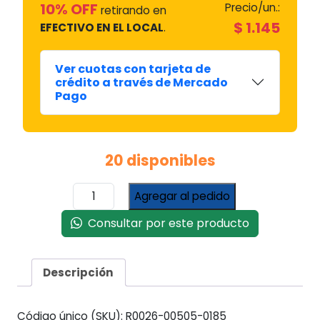
10% OFF
Precio/un.:
retirando en
$
1.145
EFECTIVO EN EL LOCAL
.
Ver cuotas con tarjeta de
crédito a través de Mercado
Pago
20 disponibles
Tensor
Agregar al pedido
Drean
Alladio
Consultar por este producto
M/n
#42004
cantidad
Descripción
Código único (SKU):
R0026-00505-0185