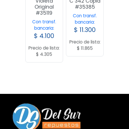
Violeta
C 342 Copia
Original
#35385
#35119
Con transf.
Con transf.
bancaria:
bancaria:
$
11.300
$
4.100
Precio de lista:
Precio de lista:
$
11.865
$
4.305