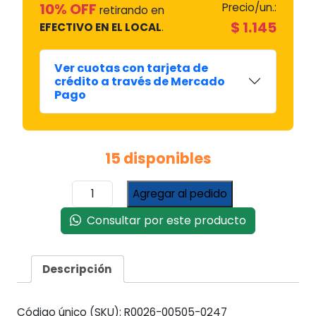
10% OFF
Precio/un.:
retirando en
$
1.145
EFECTIVO EN EL LOCAL
.
Ver cuotas con tarjeta de
crédito a través de Mercado
Pago
15 disponibles
Tensor
Agregar al pedido
Dr.
Qv
Consultar por este producto
5.5/6.5
#51034
cantidad
Descripción
Código único (SKU):
R0026-00505-0247