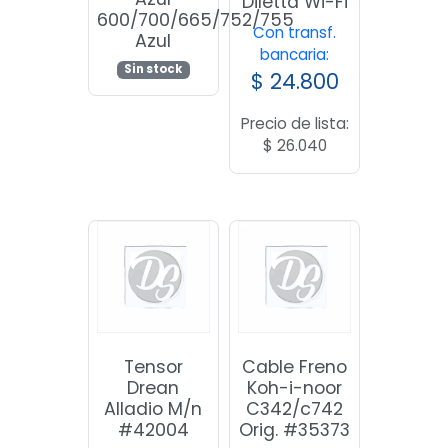
Diletta Wi-Fi
600/700/665/752/755
Con transf.
Azul
bancaria:
Sin stock
$
24.800
Precio de lista:
$
26.040
Tensor
Cable Freno
Drean
Koh-i-noor
Alladio M/n
C342/c742
#42004
Orig. #35373