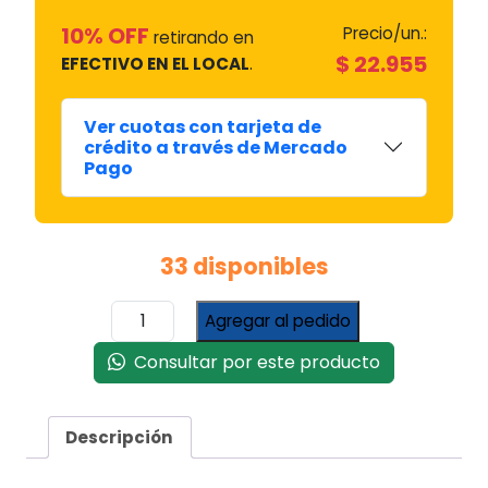
10% OFF
Precio/un.:
retirando en
$
22.955
EFECTIVO EN EL LOCAL
.
Ver cuotas con tarjeta de
crédito a través de Mercado
Pago
33 disponibles
Soporte
Agregar al pedido
Drean
Blue
Consultar por este producto
6.06
cantidad
Descripción