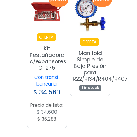
OFERTA
OFERTA
Kit
Manifold
Pestañadora
Simple de
c/expansores
Baja Presión
CT275
para
Con transf.
R22/R134/R404/R407
bancaria:
Sin stock
$
34.560
Precio de lista:
$
34.600
El
El
$
36.288
precio
precio
original
actual