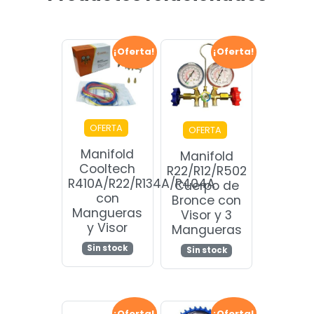
¡Oferta!
¡Oferta!
OFERTA
OFERTA
Manifold
Manifold
Cooltech
R22/R12/R502
R410A/R22/R134A/R404A
Cuerpo de
con
Bronce con
Mangueras
Visor y 3
y Visor
Mangueras
Sin stock
Sin stock
¡Oferta!
¡Oferta!