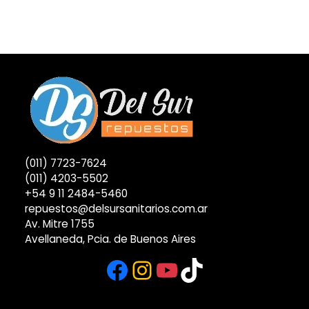
era:
es:
$ 34.600.
$ 36.288.
(011) 7723-7624
(011) 4203-5502
+54 9 11 2484-5460
repuestos@delsursanitarios.com.ar
Av. Mitre 1755
Avellaneda, Pcia. de Buenos Aires
Facebook
Instagram
YouTube
TikTok