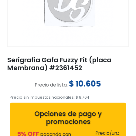
Serigrafia Gafa Fuzzy Fit (placa
Membrana) #2361452
$
10.605
Precio de lista:
Precio sin impuestos nacionales:
$
8.764
Opciones de pago y
promociones
5% OFF
Precio/un.:
pagando con