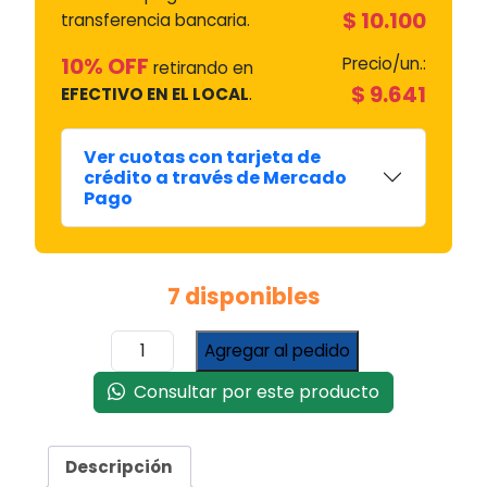
$
10.100
transferencia bancaria.
10% OFF
Precio/un.:
retirando en
$
9.641
EFECTIVO EN EL LOCAL
.
Ver cuotas con tarjeta de
crédito a través de Mercado
Pago
7 disponibles
Serigrafia
Agregar al pedido
Gafa
Fuzzy
Consultar por este producto
Fit
(placa
Membrana)
Descripción
#2361452